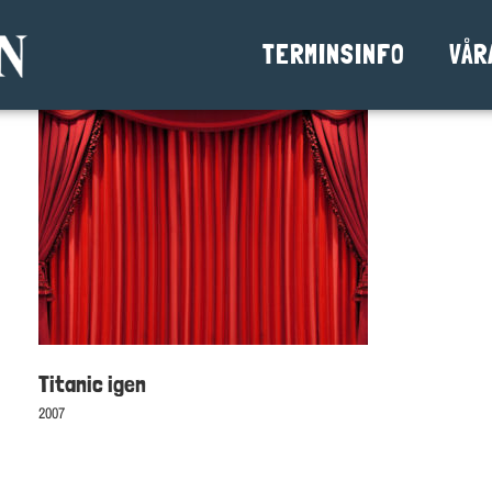
TERMINSINFO
VÅR
Titanic igen
2007
Titanic igen
2007