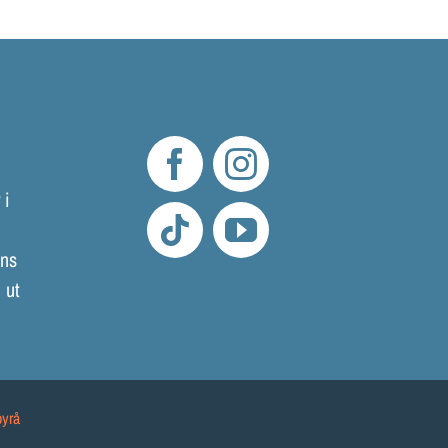
LOKALER OCH KOSTYM
KONTAKT
DOKUMENT
TEATERSMEDJAN PLAY
 i
mns
 ut
byrå