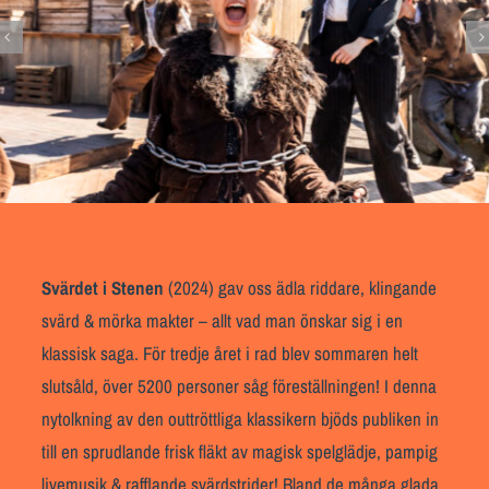
Svärdet i Stenen
(2
024) gav oss ädla riddare, klingande
svärd & mörka makter – allt vad man önskar sig i en
klassisk saga.
För tredje året i rad blev sommaren helt
slutsåld, över 5200 personer såg föreställningen!
I denna
nytolkning av den outtröttliga klassikern bjöds publiken in
till en sprudlande frisk fläkt av magisk spelglädje, pampig
livemusik & rafflande svärdstrider! Bland de många glada