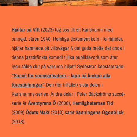
Hjältar på Vift
(2023) tog oss till ett Karlshamn med
omnejd, våren 1940. Hemliga dokument kom i fel händer,
hjältar hamnade på villovägar & det goda mötte
det onda i
denna jazzdränkta komedi tillika publikfavorit som åter
igen sålde slut på varenda biljett! Sydöstran konstaterade:
”Succé för sommarteatern – lapp på luckan alla
föreställningar”
Den (för tillfället) sista delen i
Karlshamns-seri
en. Andra delar i Peter Bäckströms succé-
serie är
Äventyrens Ö
(2008),
Hemligheternas Tid
(2009)
Ödets Makt
(2010) samt
Sanningens Ögonblick
(2018).