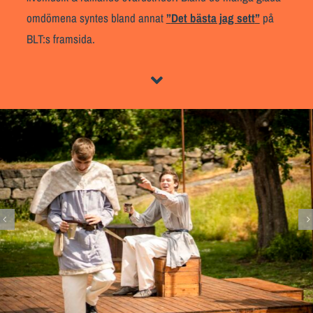
omdömena syntes bland annat
”
Det bästa jag sett
”
på
BLT:s framsida.