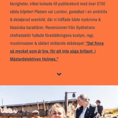
klurigheter, vilket lockade till publikrekord med över 5700
sålda biljetter!
Platsen var London, gestaltad i en ambitiös
& detaljerad scenbild, där vi träffade både nyskrivna &
klassiska karaktärer. Recensionen från Syd
östrans
chefredaktör hyllade föreställningens kostym, regi,
musikinsatser & såklart stråland
e skådespel:
”D
et finns
så mycket som är bra, för att inte säga briljant, i
Mästerdetektiven Holmes.”