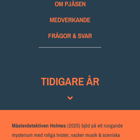
OM PJÄSEN
MEDVERKANDE
FRÅGOR & SVAR
_________________________
TI
D
I
G
A
RE ÅR
Mästerdetektiven Holmes
(2025) bjöd på ett rungande
mysterium med roliga tvister, vacker musik & sceniska