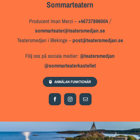
Sommarteatern
Producent Iman Merzi –
+46737896004
/
sommarteater@teatersmedjan.se
Teatersmedjan i Blekinge
–
post@teatersmedjan.se
Följ oss på sociala medier:
@teatersmedjan
@sommarteaterkastellet
ANMÄLAN FUNKTIONÄR