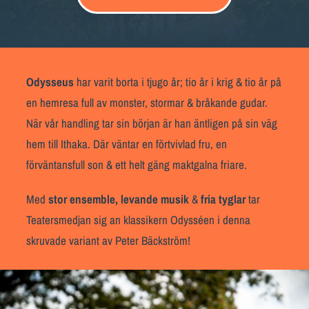
LOKALER OCH KOSTYM
KONTAKT
DOKUMENT
Odysseus
har varit borta i tjugo år; tio år i krig & tio år på
en hemresa full av monster, stormar & bråkande gudar.
TEATERSMEDJAN PLAY
När vår handling tar sin början är han äntligen på sin väg
hem till Ithaka. Där väntar en förtvivlad fru, en
förväntansfull son & ett helt gäng maktgalna friare.
Med
stor ensemble, levande musik
&
fria tyglar
tar
Teatersmedjan sig an klassikern Odysséen i denna
skruvade variant av Peter Bäckström!