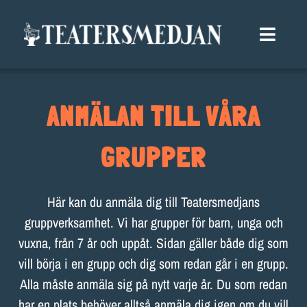
Fortsätt
till
Toggle
innehållet
Naviga
TERMINSINFO
ANMÄLAN TILL VÅRA
VÅRA GRUPPER
GRUPPER
SOMMARTEATER
GRUPPANMÄLAN
Här kan du anmäla dig till Teatersmedjans
BLI MEDLEM
gruppverksamhet. Vi har grupper för barn, unga och
vuxna, från 7 år och uppåt. Sidan gäller både dig som
KALENDER
vill börja i en grupp och dig som redan går i en grupp.
Alla måste anmäla sig på nytt varje år. Du som redan
BOKA OSS
har en plats behöver alltså anmäla dig igen om du vill