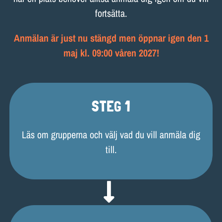
LOKALER OCH KOSTYM
fortsätta.
KONTAKT
Anmälan är just nu stängd men öppnar igen den 1
maj kl. 09:00 våren 2027!
DOKUMENT
TEATERSMEDJAN PLAY
STEG 1
Läs om grupperna och välj vad du vill anmäla dig
till.