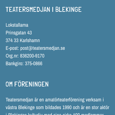
TEATERSMEDJAN I BLEKINGE
Lokstallarna
Prinsgatan 43
374 33 Karlshamn
E-post:
post@teatersmedjan.se
Org.nr: 836200-9170
Bankgiro: 375-0866
OM FÖRENINGEN
Teatersmedjan är en amatörteaterförening verksam i
västra Blekinge som bildades 1990 och är en stor aktör
i Blekinges kulturliv med sina cirka 400 medlemmar.