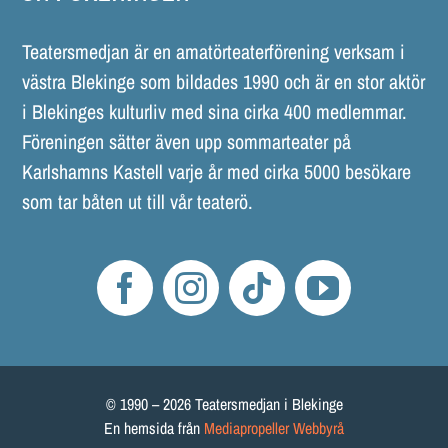
Teatersmedjan är en amatörteaterförening verksam i
västra Blekinge som bildades 1990 och är en stor aktör
i Blekinges kulturliv med sina cirka 400 medlemmar.
Föreningen sätter även upp sommarteater på
Karlshamns Kastell varje år med cirka 5000 besökare
som tar båten ut till vår teaterö.
© 1990 – 2026 Teatersmedjan i Blekinge
En hemsida från
Mediapropeller Webbyrå