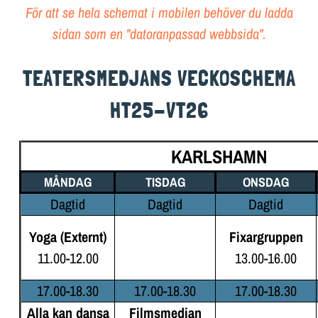
För att se hela schemat i mobilen behöver du ladda
LOKALER OCH KOSTYM
sidan som en ”datoranpassad webbsida”.
KONTAKT
TEATERSMEDJANS VECKOSCHEMA
DOKUMENT
HT25-VT26
TEATERSMEDJAN PLAY
KARLSHAMN
MÅNDAG
TISDAG
ONSDAG
Dagtid
Dagtid
Dagtid
Yoga (Externt)
Fixargruppen
11.00-12.00
13.00-16.00
17.00-18.30
17.00-18.30
17.00-18.30
Alla kan dansa
Filmsmedjan