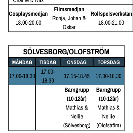
Filmsmedjan
Cosplaysmedjan
Rollspelsverkstan
Ronja, Johan &
18.00-20.00
18.00-21.00
Oskar
SÖLVESBORG/OLOFSTRÖM
MÅNDAG
TISDAG
ONSDAG
TORSDAG
17.00-
17.00-18.30
17.15-18.45
17.00-18.30
18.30
Barngrupp
Barngrupp
(10-12år)
(10-12år)
Mathias &
Mathias &
Nellie
Nellie
(Sölvesborg)
(Olofström)