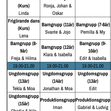
(Kurs)
Ronja, Johan &
Linda
Oskar
Frigörande dans
Barngrupp (11år)
Barngrupp (7-8år)
(Kurs)
Svante & Jojo
Pernilla & My
Lena
Barngrupp (8-
Barngrupp (9-
Barngrupp (12år)
9år)
10år)
Klara & Isabella
Freja & Hilma
Edit & Isabella
19.00-21.00
19.00-21.00
19.00-21.00
Ungdomsgrupp
Ungdomsgrupp
Ungdomsgrupp
(13år)
(14år)
(13år)
Tekla & Moa
Jonathan & Moa
Edit
Ungdomsgrupp
Produktionsgrupp
Produktionsgrupp
(15år)
Iman
Gabriel & Ludvig
Charlie & Nils