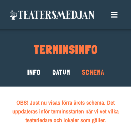
Fortsätt
till
Toggle
innehållet
Naviga
TERMINSINFO
TERMINSINFO
VÅRA GRUPPER
SOMMARTEATER
INFO
DATUM
SCHEMA
GRUPPANMÄLAN
BLI MEDLEM
OBS! Just nu visas förra årets schema. Det
KALENDER
uppdateras inför terminsstarten när vi vet vilka
teaterledare och lokaler som gäller.
BOKA OSS