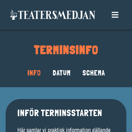
Fortsätt
till
Toggle
innehållet
Naviga
TERMINSINFO
TERMINSINFO
VÅRA GRUPPER
SOMMARTEATER
INFO
DATUM
SCHEMA
GRUPPANMÄLAN
BLI MEDLEM
KALENDER
INFÖR TERMINSSTARTEN
BOKA OSS
Här samlar vi praktisk information gällande