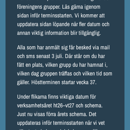
LOKALER OCH KOSTYM
föreningens grupper. Läs gärna igenom
sidan inför terminsstarten. Vi kommer att
KONTAKT
uppdatera sidan löpande när fler datum och
annan viktig information blir tillgänglig.
DOKUMENT
Alla som har anmält sig får besked via mail
TEATERSMEDJAN PLAY
och sms senast 3 juli. Där står om du har
fått en plats, vilken grupp du har hamnat i,
vilken dag gruppen träffas och vilken tid som
gäller. Höstterminen startar vecka 37.
Under flikarna finns viktiga datum för
verksamhetsåret ht26–vt27 och schema.
Just nu visas förra årets schema. Det
uppdateras inför terminsstarten när vi vet