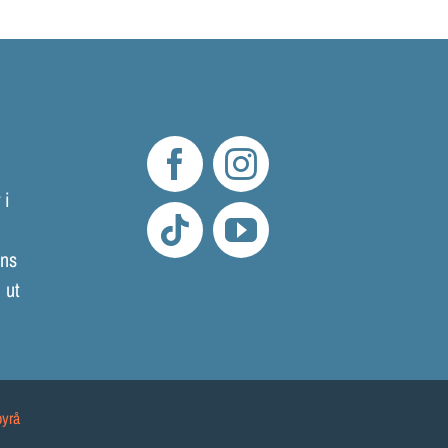
LOKALER OCH KOSTYM
KONTAKT
DOKUMENT
TEATERSMEDJAN PLAY
 i
mns
 ut
byrå