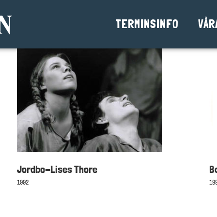
TERMINSINFO
VÅR
Jordbo-Lises Thore
1992
Jordbo-Lises Thore
B
1992
19