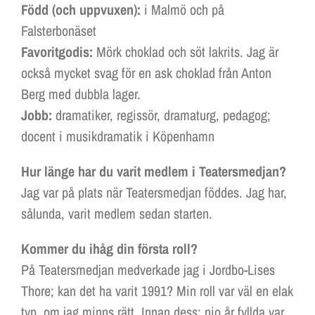
Född (och uppvuxen):
i Malmö och på
Falsterbonäset
Favoritgodis:
Mörk choklad och söt lakrits. Jag är
också mycket svag för en ask choklad från Anton
Berg med dubbla lager.
Jobb:
dramatiker, regissör, dramaturg, pedagog;
docent i musikdramatik i Köpenhamn
Hur länge har du varit medlem i Teatersmedjan?
Jag var på plats när Teatersmedjan föddes. Jag har,
sålunda, varit medlem sedan starten.
Kommer du ihåg din första roll?
På Teatersmedjan medverkade jag i Jordbo-Lises
Thore; kan det ha varit 1991? Min roll var väl en elak
typ, om jag minns rätt. Innan dess: nio år fyllda var