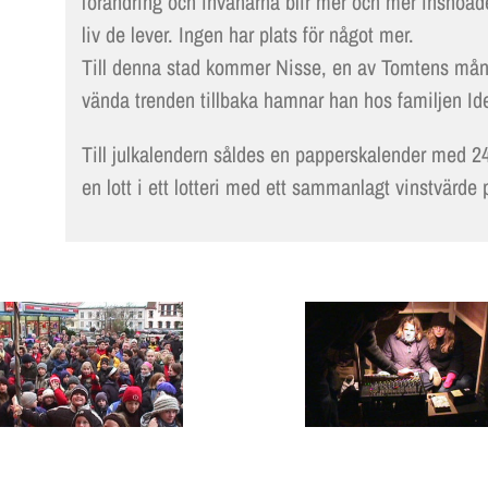
förändring och invånarna blir mer och mer insnöade
liv de lever. Ingen har plats för något mer.
Till denna stad kommer Nisse, en av Tomtens många
vända trenden tillbaka hamnar han hos familjen Ide
Till julkalendern såldes en papperskalender med 2
en lott i ett lotteri med ett sammanlagt vinstvärde