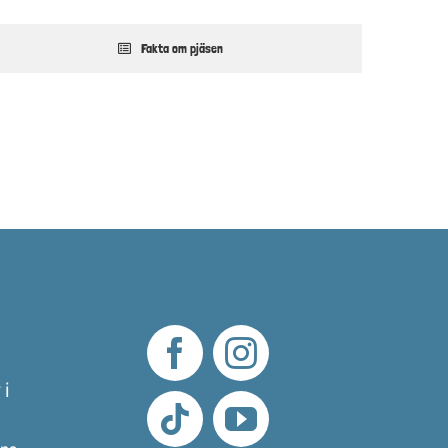
Fakta om pjäsen
 i