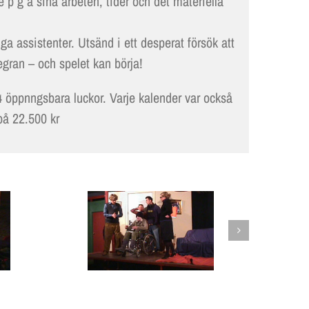
 p g a sina arbeten, tider och det materiella
LOKALER OCH KOSTYM
 assistenter. Utsänd i ett desperat försök att
KONTAKT
gran – och spelet kan börja!
DOKUMENT
4 öppnngsbara luckor. Varje kalender var också
TEATERSMEDJAN PLAY
 på 22.500 kr