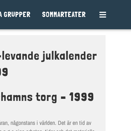
A GRUPPER
SOMMARTEATER
Toggle
Navigation
TERMINSINFO
VÅRA GRUPPER
levande julkalender
SOMMARTEATER
99
GRUPPANMÄLAN
BLI MEDLEM
lshamns torg – 1999
KALENDER
BOKA OSS
ran, någonstans i världen. Det är en tid av