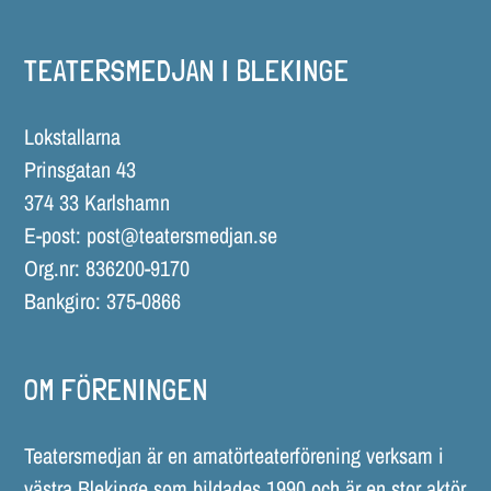
TEATERSMEDJAN I BLEKINGE
Lokstallarna
Prinsgatan 43
374 33 Karlshamn
E-post:
post@teatersmedjan.se
Org.nr: 836200-9170
Bankgiro: 375-0866
OM FÖRENINGEN
Teatersmedjan är en amatörteaterförening verksam i
västra Blekinge som bildades 1990 och är en stor aktör