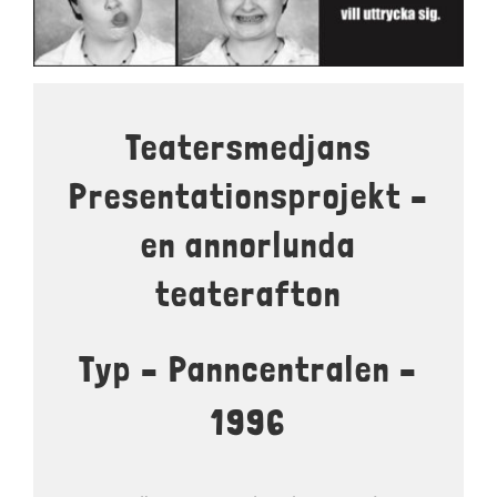
LOKALER OCH KOSTYM
KONTAKT
DOKUMENT
Teatersmedjans
TEATERSMEDJAN PLAY
Presentationsprojekt –
en annorlunda
teaterafton
Typ – Panncentralen –
1996