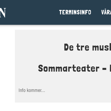
TERMINSINFO
VÅR
De tre mus
Sommarteater – K
Info kommer…