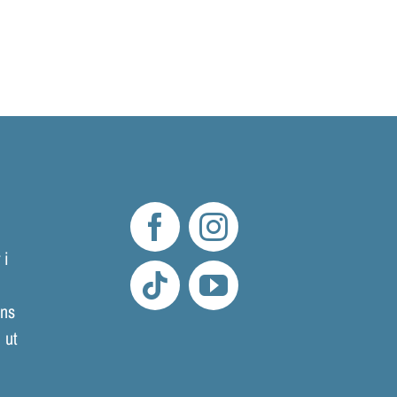
 i
mns
 ut