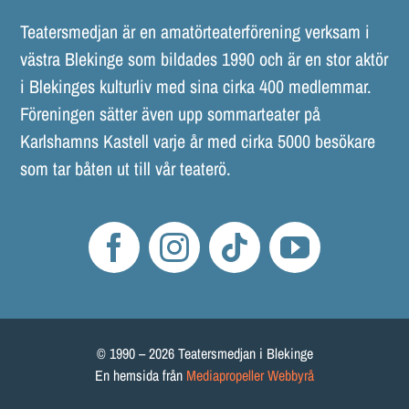
Teatersmedjan är en amatörteaterförening verksam i
västra Blekinge som bildades 1990 och är en stor aktör
i Blekinges kulturliv med sina cirka 400 medlemmar.
Föreningen sätter även upp sommarteater på
Karlshamns Kastell varje år med cirka 5000 besökare
som tar båten ut till vår teaterö.
© 1990 – 2026 Teatersmedjan i Blekinge
En hemsida från
Mediapropeller Webbyrå