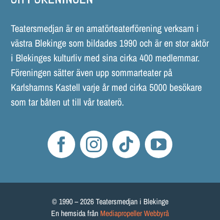
Teatersmedjan är en amatörteaterförening verksam i
västra Blekinge som bildades 1990 och är en stor aktör
i Blekinges kulturliv med sina cirka 400 medlemmar.
Föreningen sätter även upp sommarteater på
Karlshamns Kastell varje år med cirka 5000 besökare
som tar båten ut till vår teaterö.
© 1990 – 2026 Teatersmedjan i Blekinge
En hemsida från
Mediapropeller Webbyrå