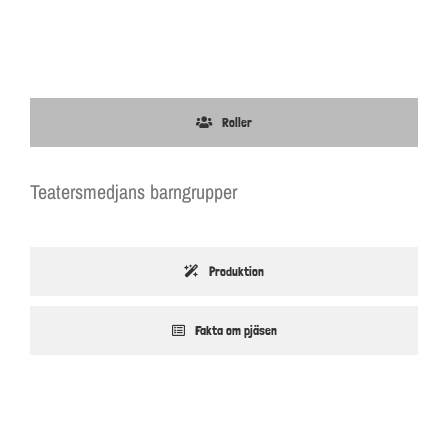
Roller
Teatersmedjans barngrupper
Produktion
Fakta om pjäsen