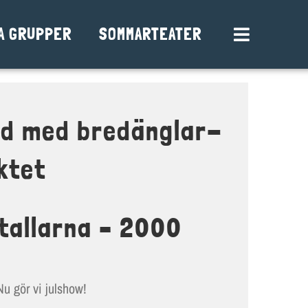
A GRUPPER
SOMMARTEATER
Toggle
Navigation
TERMINSINFO
VÅRA GRUPPER
nd med bredänglar-
SOMMARTEATER
ktet
GRUPPANMÄLAN
BLI MEDLEM
tallarna – 2000
KALENDER
BOKA OSS
u gör vi julshow!