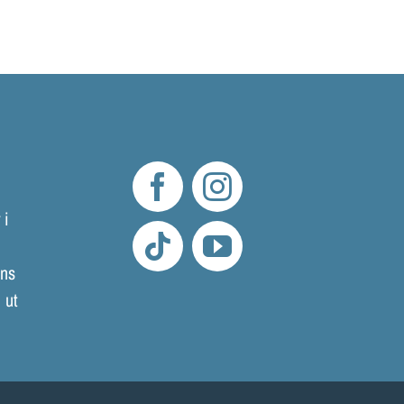
 i
mns
 ut