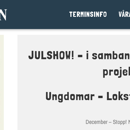
TERMINSINFO
VÅR
JULSHOW! – i samba
proje
Ungdomar – Loks
December – Stopp! N