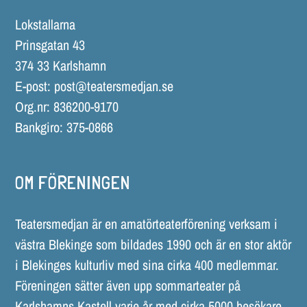
Lokstallarna
Prinsgatan 43
374 33 Karlshamn
E-post:
post@teatersmedjan.se
Org.nr: 836200-9170
Bankgiro: 375-0866
OM FÖRENINGEN
Teatersmedjan är en amatörteaterförening verksam i
västra Blekinge som bildades 1990 och är en stor aktör
i Blekinges kulturliv med sina cirka 400 medlemmar.
Föreningen sätter även upp sommarteater på
Karlshamns Kastell varje år med cirka 5000 besökare