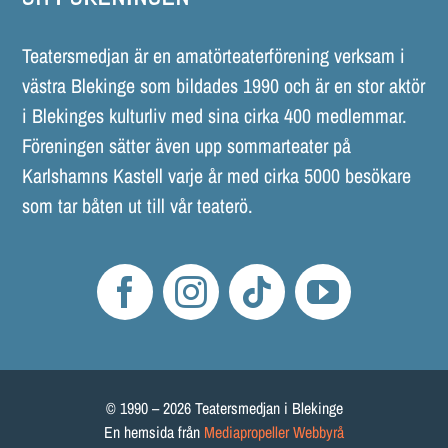
Teatersmedjan är en amatörteaterförening verksam i
västra Blekinge som bildades 1990 och är en stor aktör
i Blekinges kulturliv med sina cirka 400 medlemmar.
Föreningen sätter även upp sommarteater på
Karlshamns Kastell varje år med cirka 5000 besökare
som tar båten ut till vår teaterö.
© 1990 – 2026 Teatersmedjan i Blekinge
En hemsida från
Mediapropeller Webbyrå