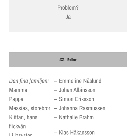
Problem?
Ja
Roller
Den fina familjen:
–
Emmeline Näslund
Mamma
–
Johan Albinsson
Pappa
–
Simon Eriksson
Messias, storebror
–
Johanna Rasmussen
Klittan, hans
–
Nathalie Brahm
flickvän
–
Klas Håkansson
Lillasyster