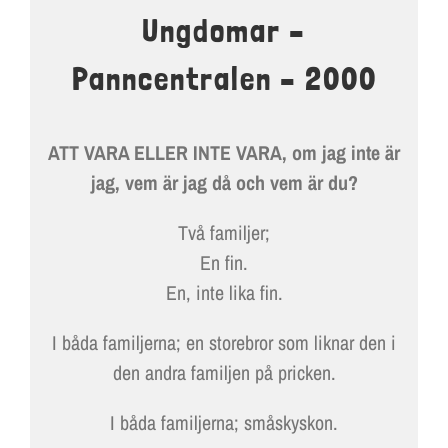
LOKALER OCH KOSTYM
Ungdomar –
KONTAKT
Panncentralen – 2000
DOKUMENT
ATT VARA ELLER INTE VARA, om jag inte är
TEATERSMEDJAN PLAY
jag, vem är jag då och vem är du?
Två familjer;
En fin.
En, inte lika fin.
I båda familjerna; en storebror som liknar den i
den andra familjen på pricken.
I båda familjerna; småskyskon.