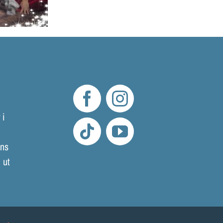
LOKALER OCH KOSTYM
KONTAKT
DOKUMENT
TEATERSMEDJAN PLAY
 i
mns
 ut