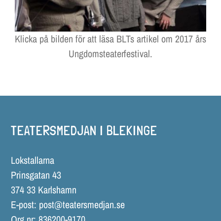
LOKALER OCH KOSTYM
KONTAKT
Klicka på bilden för att läsa BLTs artikel om 2017 års
Ungdomsteaterfestival.
DOKUMENT
TEATERSMEDJAN PLAY
TEATERSMEDJAN I BLEKINGE
Lokstallarna
Prinsgatan 43
374 33 Karlshamn
E-post:
post@teatersmedjan.se
Org.nr: 836200-9170