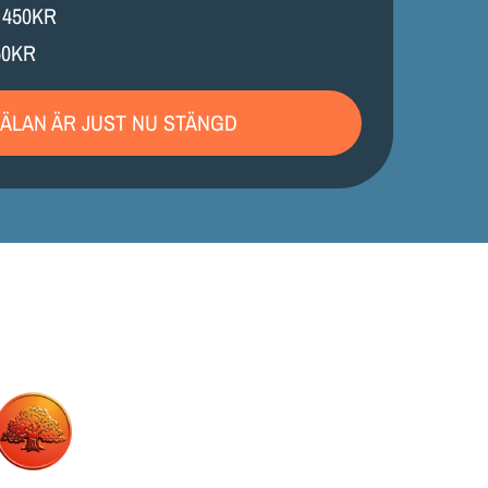
 450KR
50KR
ÄLAN ÄR JUST NU STÄNGD