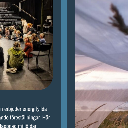
 erbjuder energifyllda
nde föreställningar. Här
vslappnad miljö där