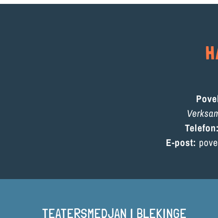
H
Pove
Verksa
Telefon
E-post:
pove
TEATERSMEDJAN I BLEKINGE