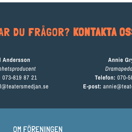
AR DU FRÅGOR?
KONTAKTA OS
l Andersson
Annie Gr
mhetsproducent
Dramaped
:
073-819 87 21
Telefon:
070-5
l@teatersmedjan.se
E-post:
annie@teat
OM FÖRENINGEN