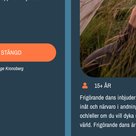
 STÄNGD
nge Kronoberg
15+ ÅR
Frigörande dans inbjuder
inåt och närvaro i andnin
och/eller om du vill dyk
värld. Frigörande dans är