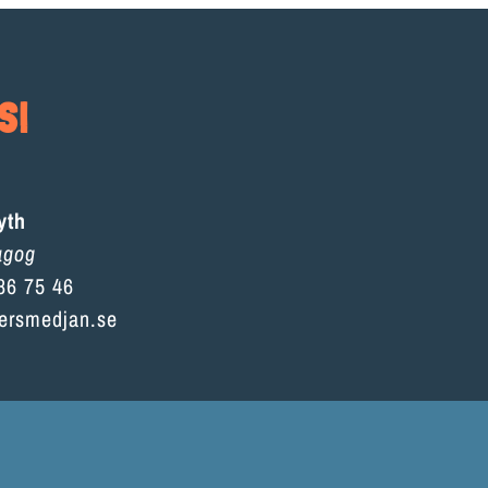
S!
yth
agog
86 75 46
ersmedjan.se