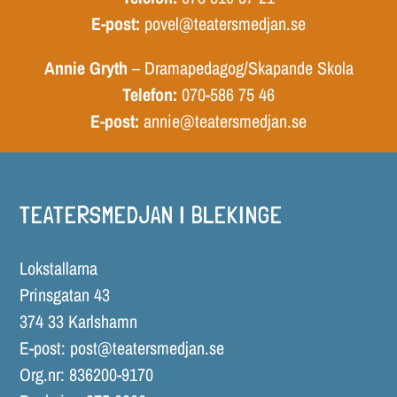
E-post:
povel@teatersmedjan.se
Annie Gryth
– Dramapedagog/Skapande Skola
Telefon:
070-586 75 46
E-post:
annie@teatersmedjan.se
TEATERSMEDJAN I BLEKINGE
Lokstallarna
Prinsgatan 43
374 33 Karlshamn
E-post:
post@teatersmedjan.se
Org.nr: 836200-9170