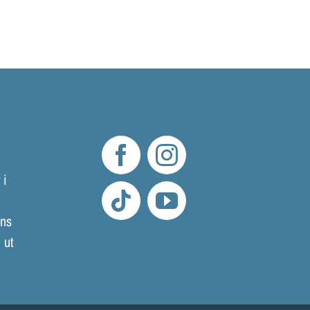
LOKALER OCH KOSTYM
KONTAKT
DOKUMENT
TEATERSMEDJAN PLAY
 i
mns
 ut