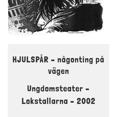
LOKALER OCH KOSTYM
KONTAKT
DOKUMENT
TEATERSMEDJAN PLAY
HJULSPÅR – någonting på
vägen
Ungdomsteater –
Lokstallarna – 2002